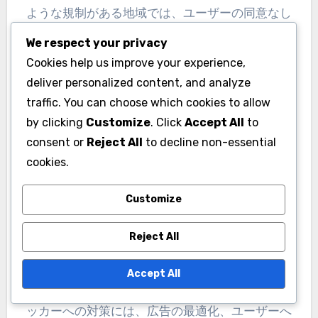
ような規制がある地域では、ユーザーの同意なし
にデータを収集することは違法です。広告ブロッ
We respect your privacy
カーを使用するユーザーに対して、適切な情報提
Cookies help us improve your experience,
供や同意取得が難しくなることがあります。 ユー
deliver personalized content, and analyze
ザーエクスペリエンスの変化 広告ブロッカーは、
traffic. You can choose which cookies to allow
ユーザーエクスペリエンスにも影響を与えます。
by clicking
Customize
. Click
Accept All
to
広告が表示されないことで、ページの読み込み速
consent or
Reject All
to decline non-essential
度が向上する一方で、コンテンツの一部が正しく
cookies.
表示されないこともあります。 また、広告がない
Customize
ことで、サイトの収益が減少し、結果的にコンテ
ンツの質が低下する可能性もあります。ユーザー
Reject All
は、広告のない快適な体験を求める一方で、質の
高いコンテンツを享受できなくなるリスクがあり
Accept All
ます。 広告ブロッカーへの対策は何か 広告ブロ
ッカーへの対策には、広告の最適化、ユーザーへ