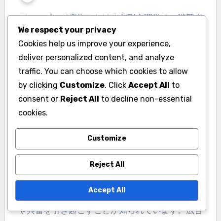
ディスプレイ広告における色彩心理学は、消費者
We respect your privacy
の感情や行動に深い影響を与える重要な要素で
Cookies help us improve your experience,
す。適切な色を選ぶことで、広告の効果を最大化
deliver personalized content, and analyze
し、ブランドの印象を強化することができます。
traffic. You can choose which cookies to allow
特に、ターゲットオーディエンスや文化的背景を
by clicking
Customize
. Click
Accept All
to
考慮した色選びが、消費者の反応を促進します。
consent or
Reject All
to decline non-essential
ディスプレイ広告における色彩心理学の効果は何
cookies.
か ディスプレイ広告における色彩心理学は、消費
者の感情や行動に大きな影響を与えます。適切な
Customize
色を選ぶことで、広告の効果を高め、ブランドの
Reject All
印象を強化することが可能です。 色彩が感情に与
える影響 色彩は人間の感情に直接的な影響を及ぼ
Accept All
します。例えば、青は信頼感を与え、赤は緊急性
や興奮を引き起こすことが知られています。広告