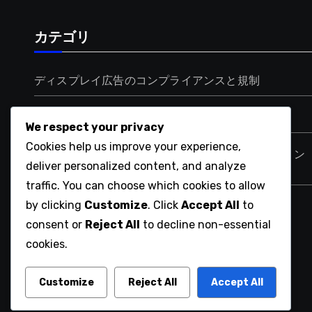
カテゴリ
ディスプレイ広告のコンプライアンスと規制
ディスプレイ広告の広告配置戦略
We respect your privacy
Cookies help us improve your experience,
ディスプレイ広告ターゲットオーディエンスセグメン
deliver personalized content, and analyze
テーション
traffic. You can choose which cookies to allow
by clicking
Customize
. Click
Accept All
to
ディスプレイ広告パフォーマンス測定
consent or
Reject All
to decline non-essential
cookies.
ekoe.jp
Customize
Reject All
Accept All