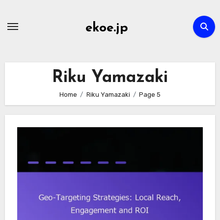
Skip
to
ekoe.jp
content
Riku Yamazaki
Home
Riku Yamazaki
Page 5